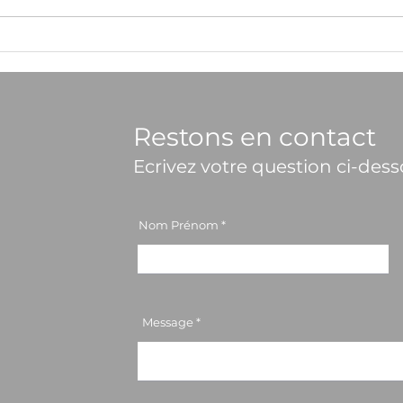
Edito du mois de juin
Sur 
aux-
des 
Restons en contact
Ecrivez votre question ci-des
Nom Prénom
Message