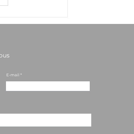
le terrain à Bailleul-
Cornailles : la saison
ducasses est lancée !
sous
E-mail