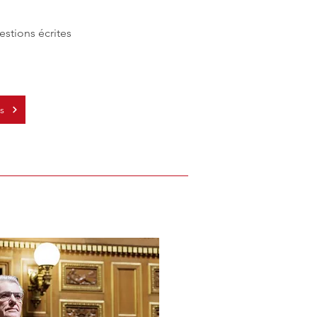
stions écrites
s