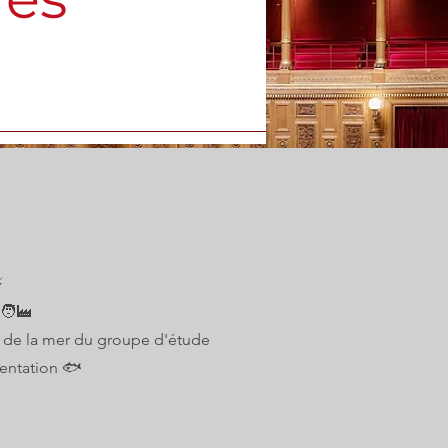
️
🧑‍🏭
s de la mer du groupe d'étude
mentation 🐟