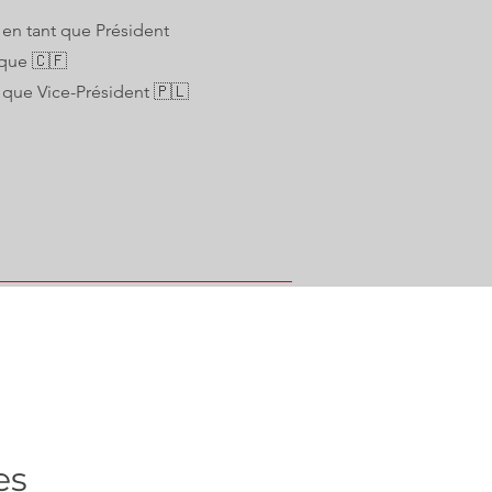
: en tant que Président
ique 🇨🇫
t que Vice-Président 🇵🇱
es