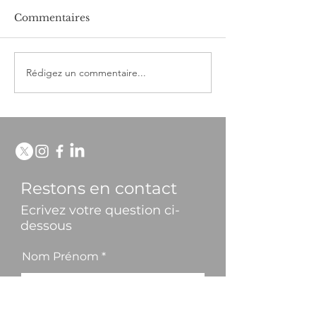
Commentaires
Edito du mois de juin
Rédigez un commentaire...
Liévin : Visite
chantier du fu
centre aquati
Nauticaa
Restons en contact
Ecrivez votre question ci-
dessous
Nom Prénom
E-mail