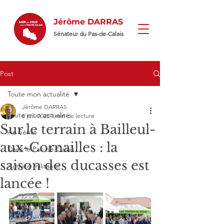
Jérôme DARRAS
Sénateur du Pas-de-Calais
Post
Toute mon actualité
Jérôme DARRAS
Toute mon actualité
8 juil. 2025
1 min de lecture
Sur le terrain à Bailleul-
Au Sénat
aux-Cornailles : la
Dans le Pas-de-Calais
saison des ducasses est
Activité militante
lancée !