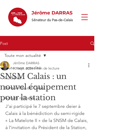
Jérôme DARRAS
Sénateur du Pas-de-Calais
Post
Toute mon actualité
Jérôme DARRAS
Toute mon actualité
10 sept. 2024
1 min de lecture
SNSM Calais : un
Au Sénat
nouvel équipement
Dans le Pas-de-Calais
pour la station
Activité militante
J’ai participé le 7 septembre deier à 
Calais à la bénédiction du semi-rigide 
« La Matelote II » de la SNSM de Calais, 
à l’invitation du Président de la Station, 