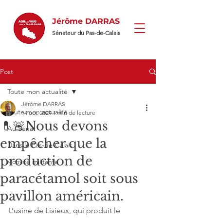
Jérôme DARRAS
Sénateur du Pas-de-Calais
Post
Toute mon actualité
Jérôme DARRAS
Toute mon actualité
14 oct. 2024
1 min de lecture
💊🚨Nous devons
Au Sénat
empêcher que la
Dans le Pas-de-Calais
production de
Activité militante
paracétamol soit sous
pavillon américain.
L’usine de Lisieux, qui produit le 