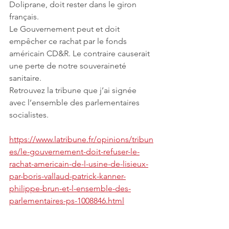
Doliprane, doit rester dans le giron 
français. 
Le Gouvernement peut et doit 
empêcher ce rachat par le fonds 
américain CD&R. Le contraire causerait 
une perte de notre souveraineté 
sanitaire.
Retrouvez la tribune que j’ai signée 
avec l’ensemble des parlementaires 
socialistes.
https://www.latribune.fr/opinions/tribun
es/le-gouvernement-doit-refuser-le-
rachat-americain-de-l-usine-de-lisieux-
par-boris-vallaud-patrick-kanner-
philippe-brun-et-l-ensemble-des-
parlementaires-ps-1008846.html