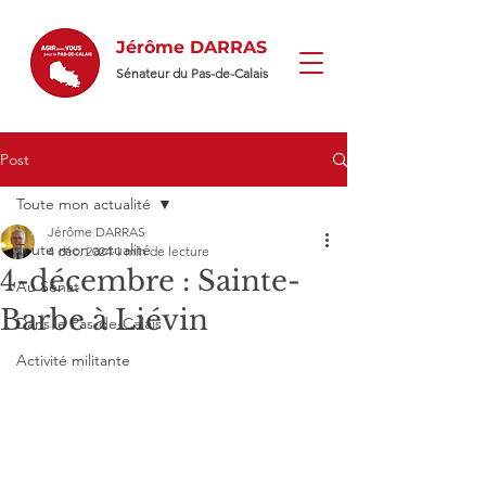
Jérôme DARRAS
Sénateur du Pas-de-Calais
Post
Toute mon actualité
Jérôme DARRAS
Toute mon actualité
4 déc. 2024
1 min de lecture
4-décembre : Sainte-
Au Sénat
Barbe à Liévin
Dans le Pas-de-Calais
Activité militante